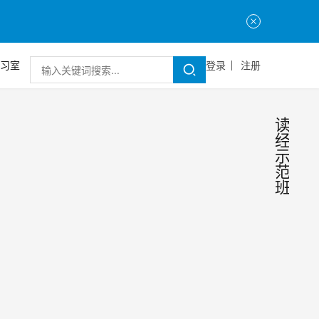
习室
登录
注册
读
经
示
范
班
迎接
“读
经半
读经
——以
体
诵读经
制”