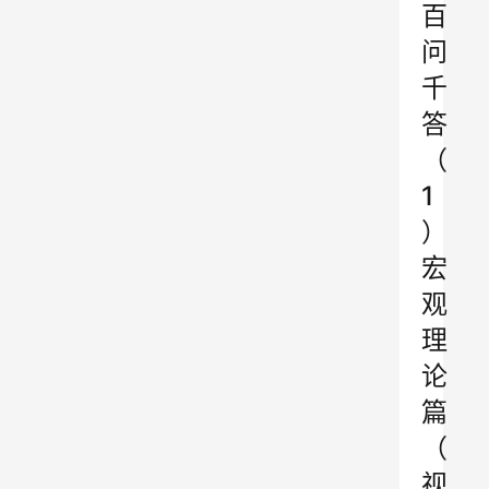
百
问
千
答
（
1
）
宏
观
理
论
篇
（
视