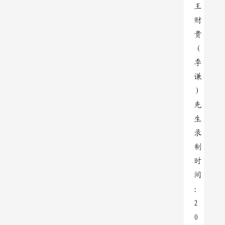
王
财
贵
（
季
谦
）
先
生
录
制
时
间
：
2
0