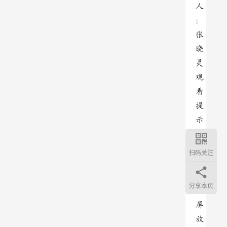
人
：
张
晓
灵
观
看
提
示
：
视
扫码关注
频
可
分享本页
全
屏
放