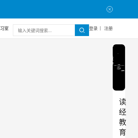
习室
登录
注册
读
经
教
育