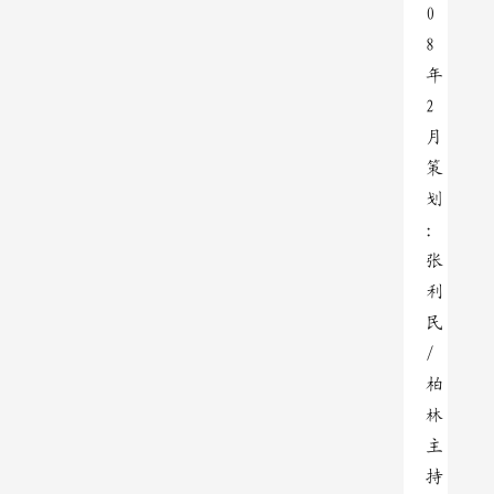
0
8
年
2
月
策
划
：
张
利
民
/
柏
林
主
持