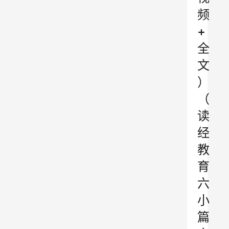
频
+
全
文
）
（
读
经
教
育
六
小
篇