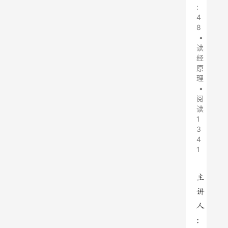
:
4
8
•
读
经
原
理
•
阅
读
1
3
4
1
主
讲
人
：