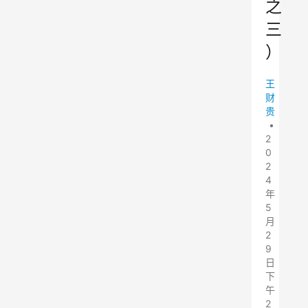
之
三
）
王
财
贵
•
2
0
2
4
年
5
月
2
9
日
下
午
2