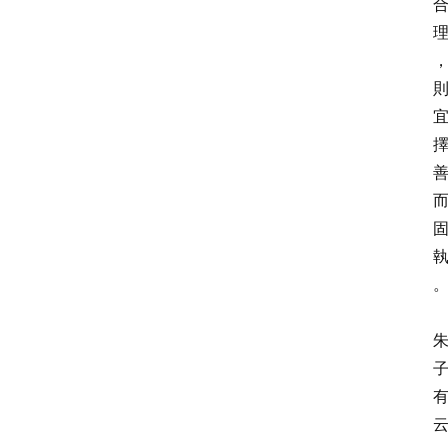
经
教
育
胎
早
教
文
登录
注册
化
与
教
育
乐
习
书