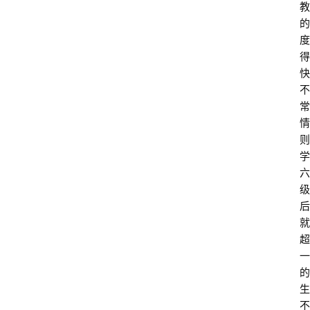
教
的
度
得
快
不
常
情
则
学
六
级
后
就
超
一
的
生
不