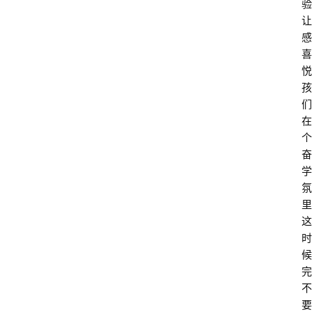
验
让
感
喜
悦
孩
们
在
个
奋
学
氛
里
这
时
候
完
不
要