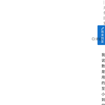
我
来
回
评论
复
我
说
数
是
用
的
至
小
到