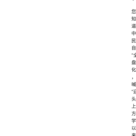
您
知
道
中
民
自
“
盘
化
，
喊
首
“
页
头
上
问
方
答
学
社
以
区
来