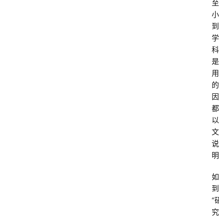
至
小
到
学
科
是
用
的
因
都
以
文
说
明
如
到
“
究