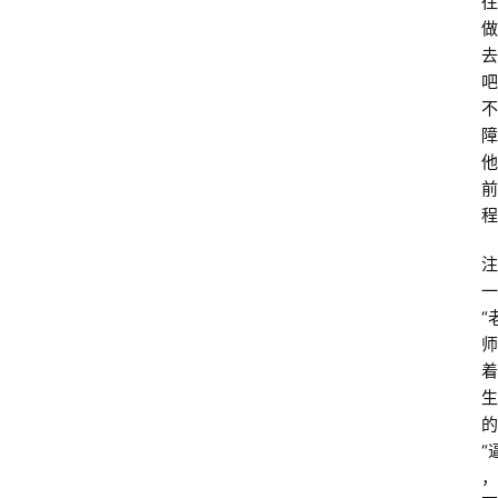
往
做
去
吧
不
障
他
前
程
注
一
“
师
着
生
的
“
，