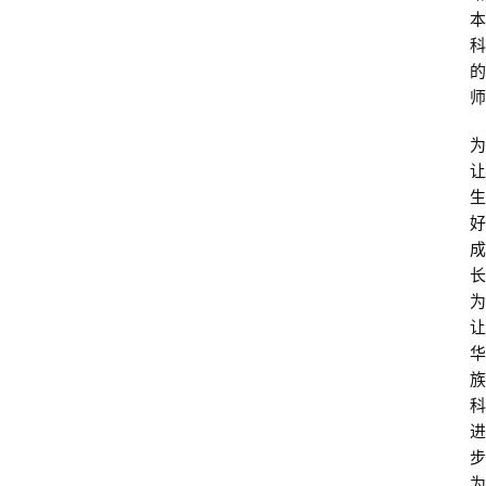
本
科
的
师
为
让
生
好
成
长
为
让
华
族
科
进
步
为