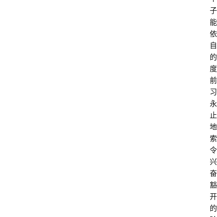
子
能
依
自
的
度
前
习
永
止
地
索
令
兴
奋
豁
开
的