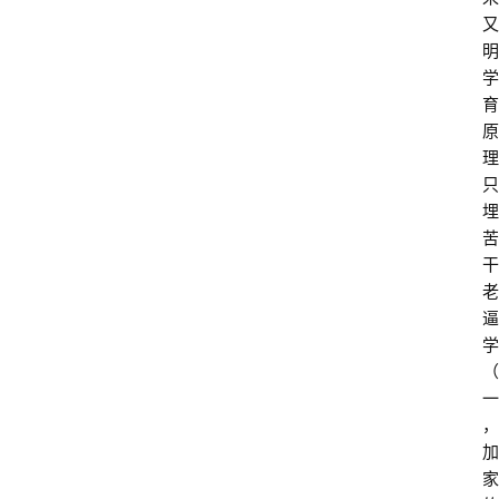
又
读
明
经
学
教
育
育
原
理
只
胎
埋
早
苦
教
干
老
文
登录
注册
逼
化
学
与
（
教
一
育
，
加
家