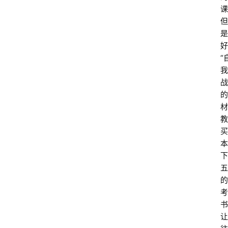
课
但
是
好
“
我
战
的
材
教
买
本
下
五
的
考
书
让