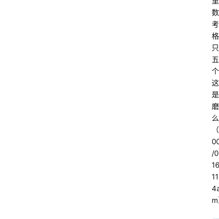
里
数
考
格
只
五
个
这
是
磨
么
（
0
/0
16
11
4
m