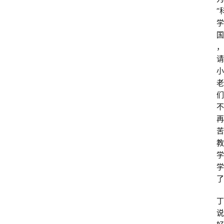
“
学
国
，
请
小
老
们
不
再
苦
教
学
学
了
丁
说