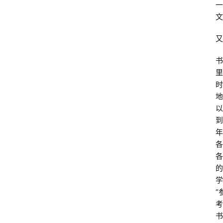
一
文
又
书
里
时
地
以
到
年
各
各
的
学
“
考
书