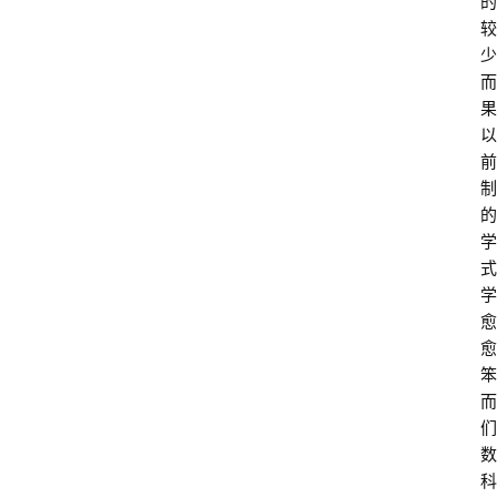
的
较
少
而
果
以
前
制
的
学
式
学
愈
愈
笨
而
们
数
科