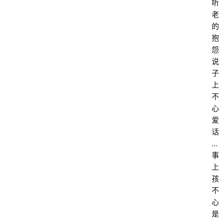
听
老
的
抱
怨
说
子
上
不
心
爱
话
… 
事
上
孩
不
心
是