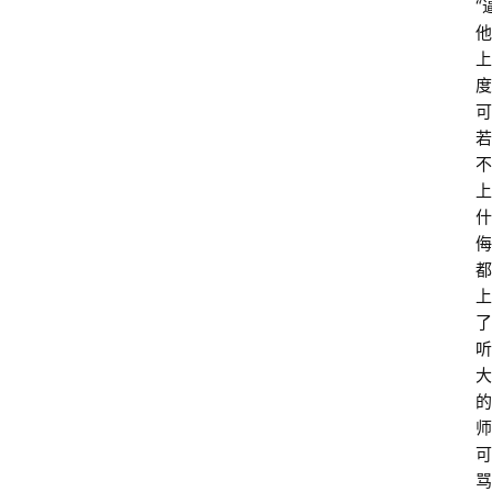
“
他
上
度
可
若
不
上
什
侮
都
上
了
听
大
的
师
可
骂