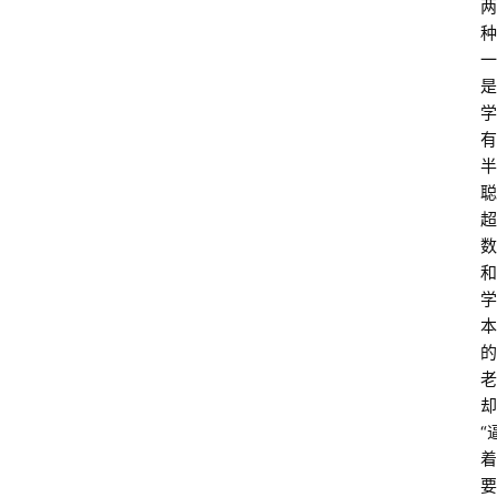
两
种
一
是
学
有
半
聪
超
数
和
学
本
的
老
却
“
着
要