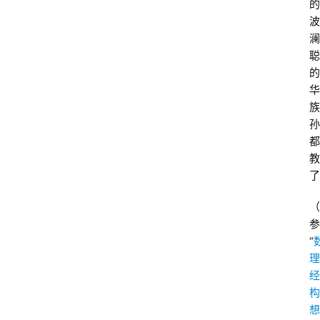
乐
的
习
波
书
澜
院
聪
的
华
儒
族
学
孙
自
都
习
教
室
了
（
参
“
理
经
构
想