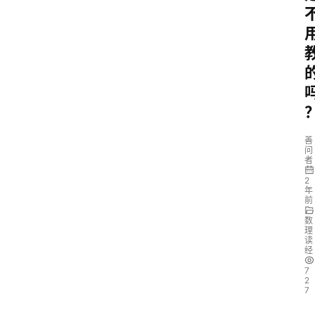
善
问
者
2
年
前
数
理
读
经
7
2
7