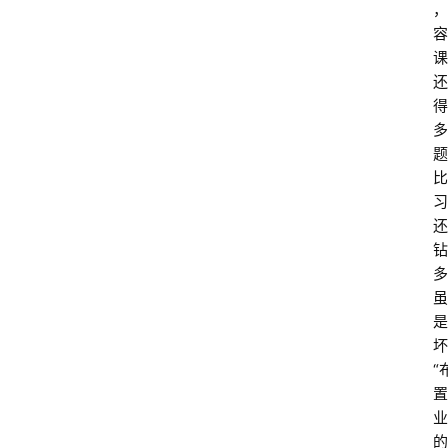
，
容
课
还
得
多
题
比
习
还
钻
多
虽
是
坏
“
置
业
的