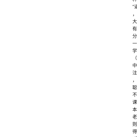
“
，
大
有
分
一
学
（
中
注
，
聪
不
课
本
老
则
得