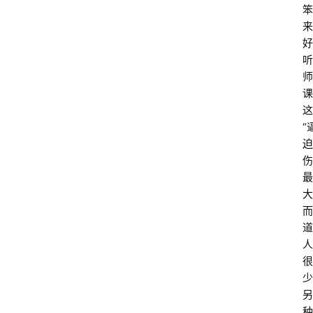
笨
来
好
听
师
课
这
“
迫
伤
最
大
而
道
人
很
少
另
种