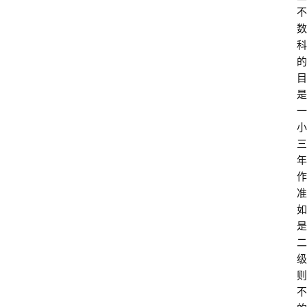
不
数
科
的
目
是
一
小
三
年
作
准
如
是
二
级
则
不