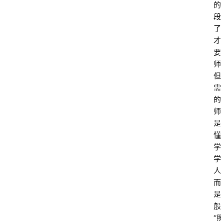
的
段
了
才
要
师
但
需
的
师
是
懂
学
学
人
而
是
般
“