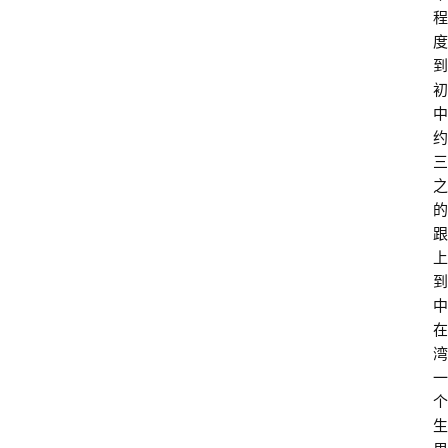
程
度
到
初
中
约
三
之
的
跟
上
到
中
在
湾
一
个
生