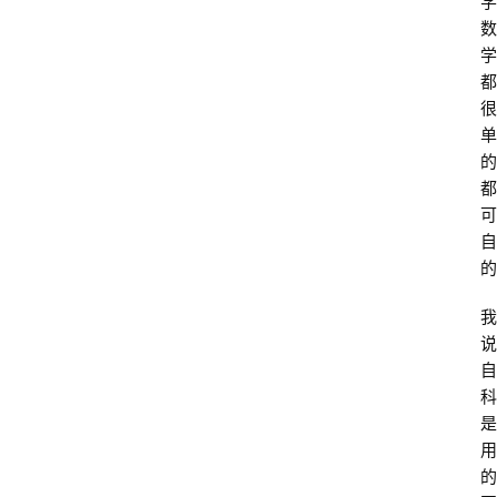
学
数
学
都
很
单
的
都
可
自
的
我
说
自
科
是
用
的