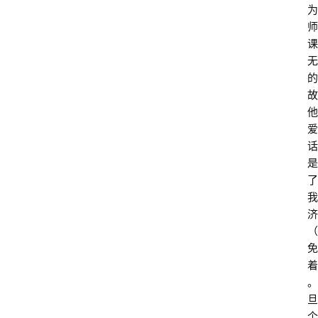
为
师
课
无
的
故
他
爱
话
是
了
我
济
（
免
着
。
旦
个