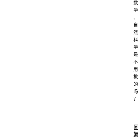
数
学
、
自
然
科
学
是
不
用
教
的
吗
？