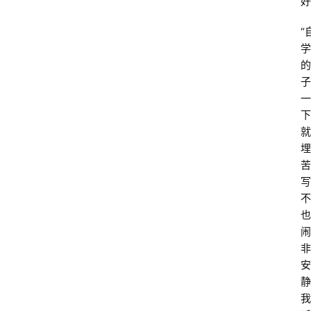
好
“
学
的
子
一
下
就
埋
苦
写
不
也
闹
非
安
静
我