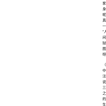
家
身
呢
真
一
“
间
狱
图
呀
（
中
注
说
三
之
的
生