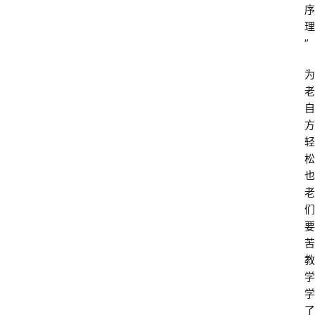
序
理
”
为
老
自
方
轻
松
也
老
们
要
苦
教
学
学
了