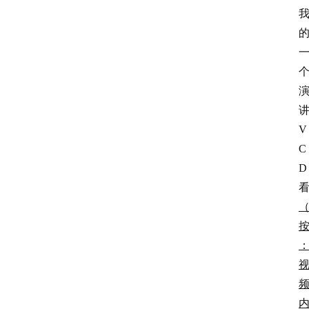
V
C
D