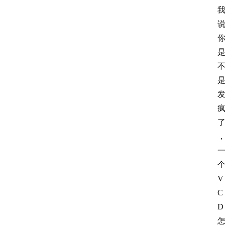
V
C
D