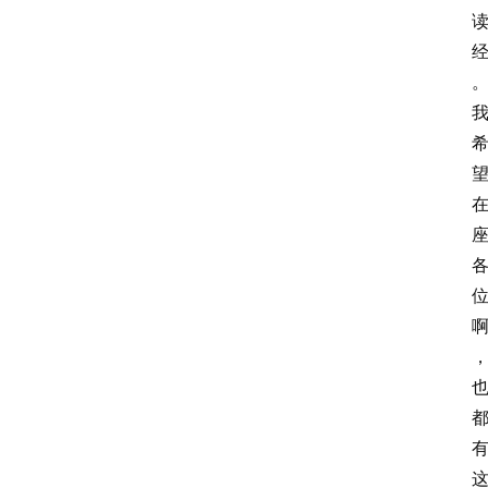
读
经
教
育
胎
早
教
文
登录
注册
化
与
教
育
乐
习