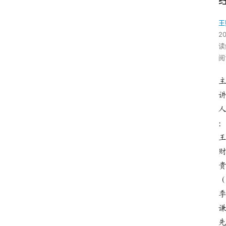
王
2
读
阅