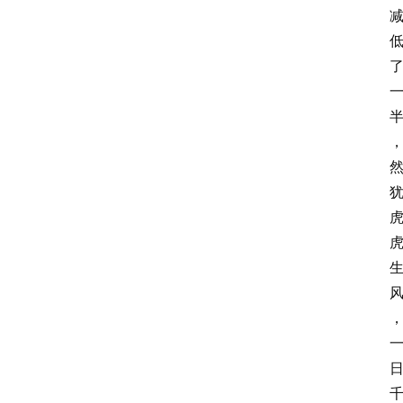
胎
早
教
文
登录
注册
化
与
教
育
乐
习
书
院
儒
学