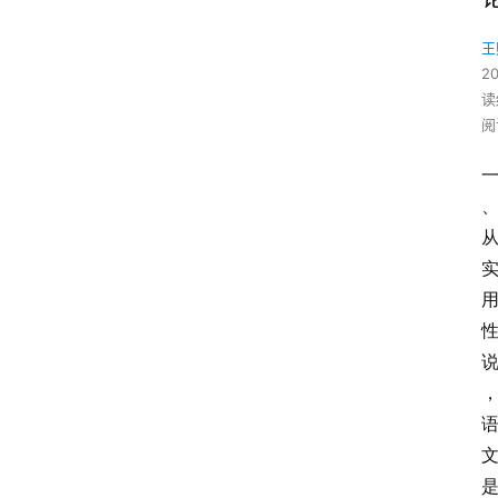
王
2
读
阅