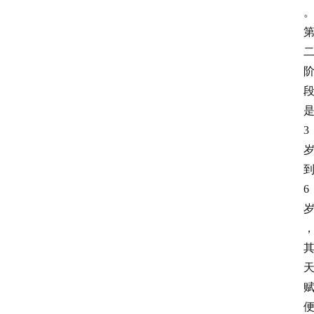
首
页
3
问
答
社
6
区
读
经
教
育