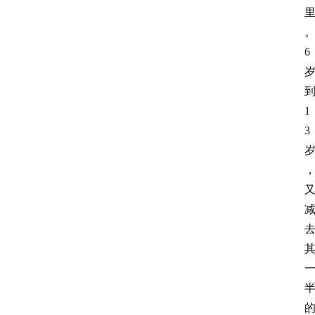
自
习
室
6
1
3