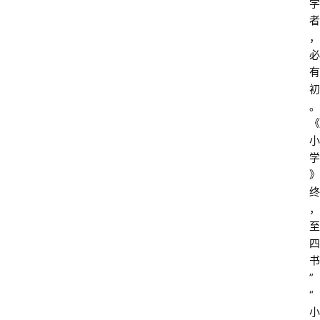
学
者
，
必
有
初
。
《
小
学
》
终
，
至
四
书
”
“
小