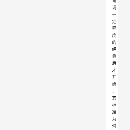
背
诵
一
定
程
度
的
经
典
后
才
开
始
，
其
标
准
为
何