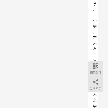
学
。
小
学
，
古
来
有
二
义
，
扫码关注
一
、
小
分享本页
人
之
学