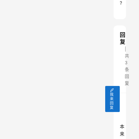
?
回
复
共
3
条
回
复
我
来
回
王财贵
复
王财贵
本
来