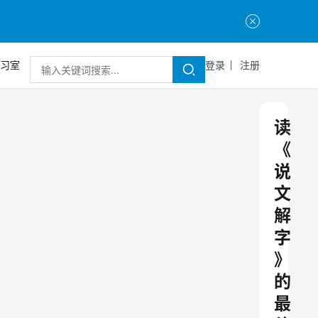
习室
登录
注册
读
《
说
文
解
字
》
的
最