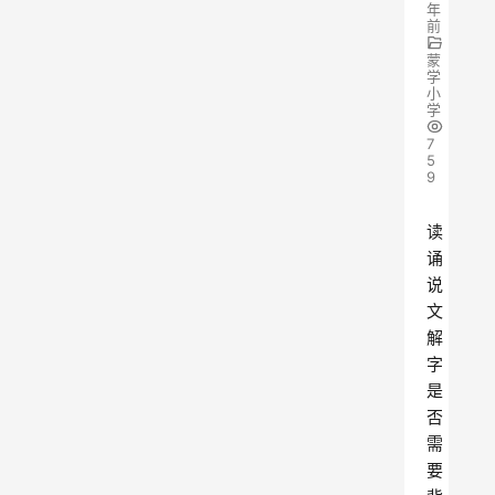
年
前
蒙
学
小
学
7
5
9
读
诵
说
文
解
字
是
否
需
要