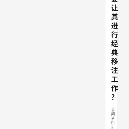
让
其
进
行
经
典
移
注
工
作
？
善
问
者
2