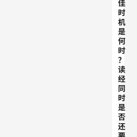
佳
时
机
是
何
时
？
读
经
同
时
是
否
还
要