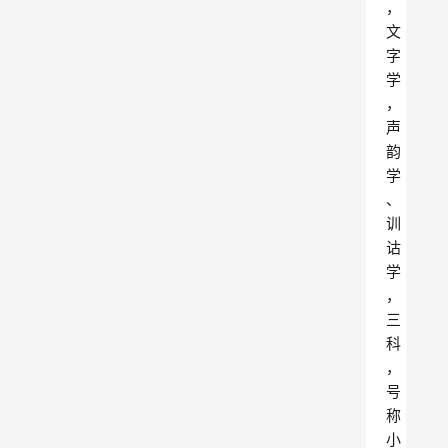
，
文
字
学
，
声
韵
学
、
训
诂
学
，
三
科
，
号
称
小