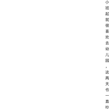
小
班
起
就
很
喜
欢
去
幼
儿
园
，
这
两
天
也
一
直
吵