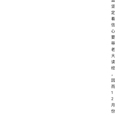
直
坚
定
着
信
心
要
带
老
大
读
经
，
因
而
1
2
月
份