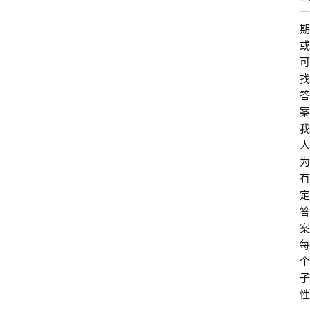
一
期
或
可
找
答
案
我
人
为
有
定
答
案
每
个
子
性