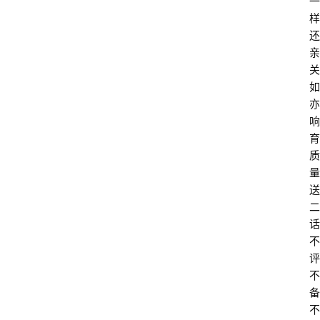
一
样
还
亲
关
如
亦
响
育
质
量
送
二
话
不
评
不
备
不