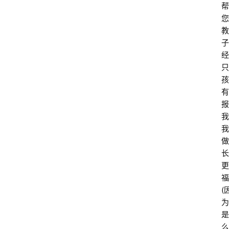
乐
帮
习
您
书
教
院
子
经
儒
只
学
孩
自
有
习
报
室
我
我
做
长
更
福
(
为
是
么