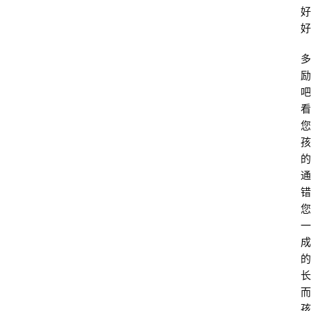
好
好
多
励
吧
看
您
孩
的
通
错
您
一
成
的
长
而
孩