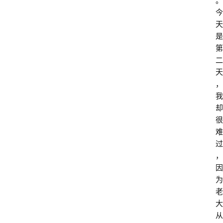
。
今
天
是
第
二
天
，
我
却
很
难
过
，
因
为
老
大
从