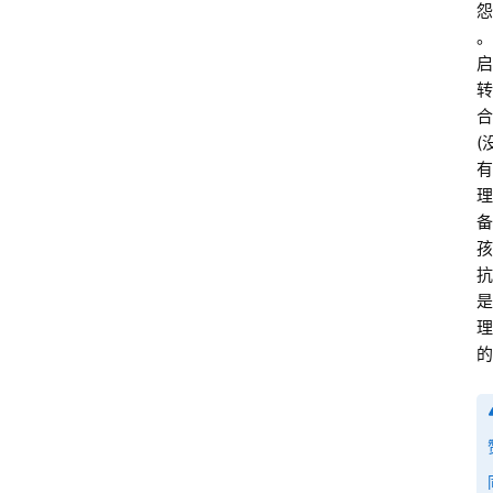
怨”
。
启
转
合
(
有
理
备
孩
抗
是
理
的