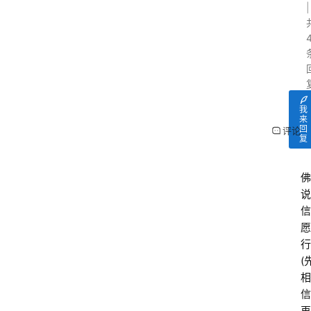
我
来
回
评论
复
佛
说
信
愿
行
(
相
信
再