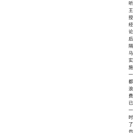
听
王
授
经
论
后
隔
马
实
施
一
都
浪
费
已
一
时
了
也