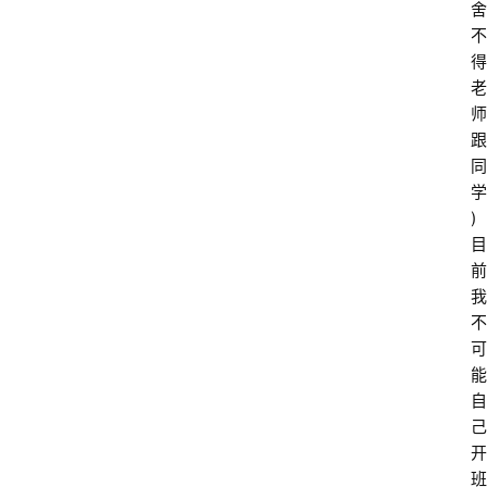
舍
不
得
老
师
跟
同
学
)
目
前
我
不
可
能
自
己
开
班