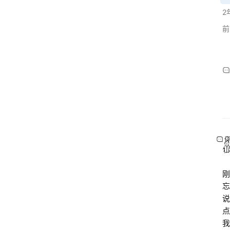
2
前
刚
忘
说
点
我