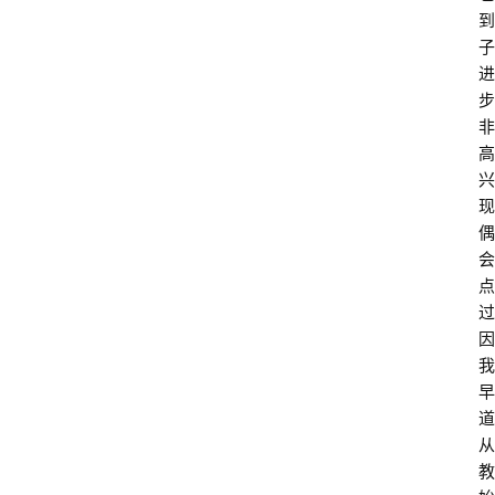
到
子
进
步
非
高
兴
现
偶
会
点
过
因
我
早
道
从
教