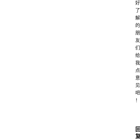
好
了
解
的
朋
友
们
给
我
点
意
见
吧
！