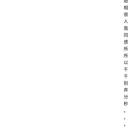
始
相
很
人
我
同
感
所
所
以
千
千
别
弃
分
秒
。
。
。