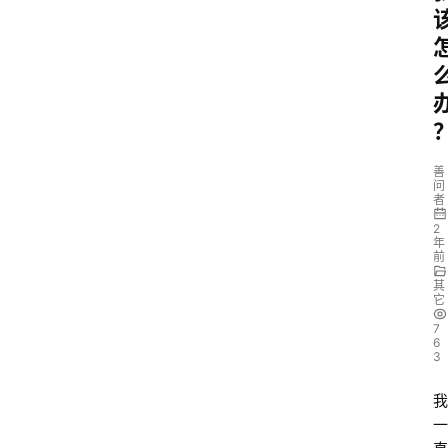
善
问
者
2
年
前
其
它
7
6
3
我
一