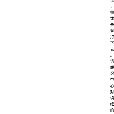
读
，
抑
或
是
坚
持
下
去
。
请
联
谊
中
心
对
读
经
的