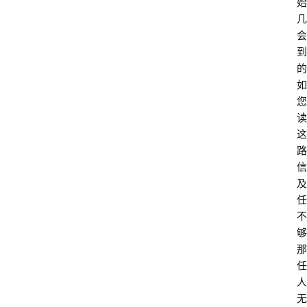
始
几
读
会
经
到
教
的
育
如
您
胎
读
早
这
教
路
信
及
文
登录
注册
任
化
不
与
够
教
那
育
任
人
无