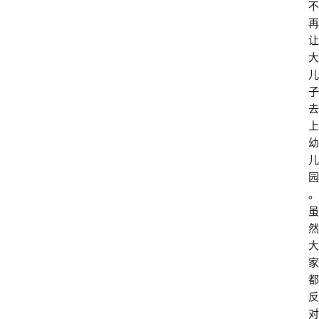
不
再
让
大
儿
子
去
上
幼
儿
园
。
虽
然
大
家
都
反
对