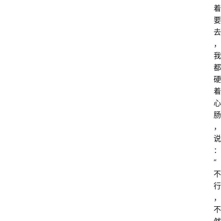
着
要
去
，
我
都
硬
着
心
肠
，
说
：
“
不
行
，
不