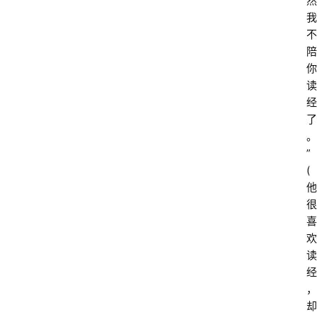
然
我
不
陪
你
读
经
了
。
”
(
他
很
喜
欢
读
经
，
却