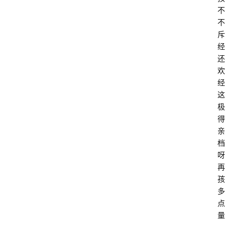
不
不
斥
经
还
欢
经
这
极
得
亲
档
呀
再
孩
多
点
量