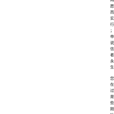
愿
而
实
行
；
帝
说
信
者
永
生
首
您
页
在
过
问
是
答
些
社
刚
区