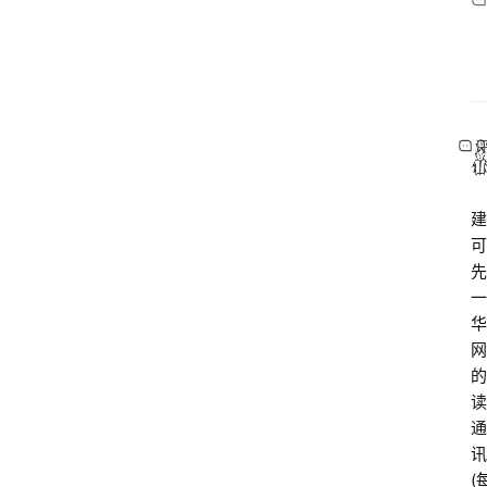
建
可
先
一
华
网
的
读
通
讯
(