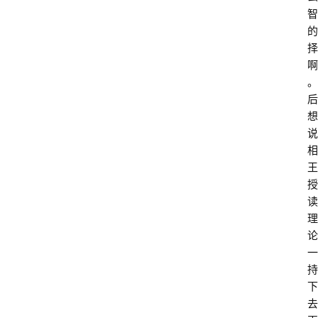
智
的
择
啊
。
后
想
说
相
王
授
读
理
论
一
持
下
去