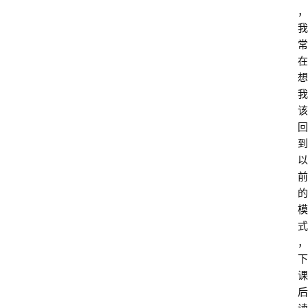
，
我
常
在
想
我
该
回
到
以
前
的
模
式
，
下
课
后