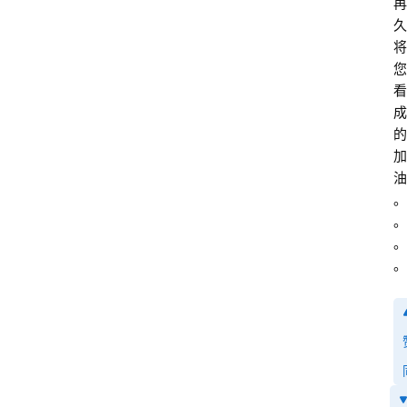
再
久
将
您
看
成
的
加
油
。
。
。
。