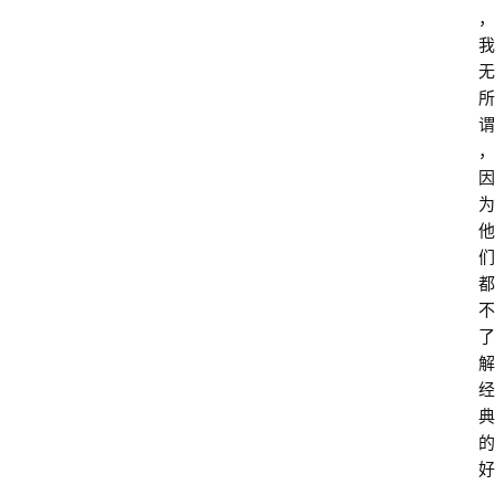
，
我
无
所
谓
，
因
为
他
们
都
不
了
解
经
典
的
好