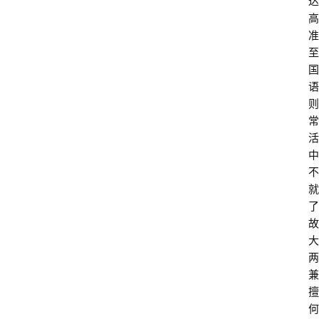
达
高
准
至
国
语
则
常
活
中
不
就
了
故
大
两
兼
擅
何