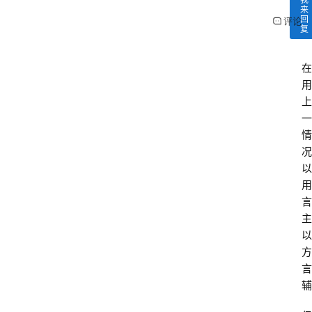
来
回
评论
复
在
用
上
一
情
况
以
用
言
主
以
方
言
辅