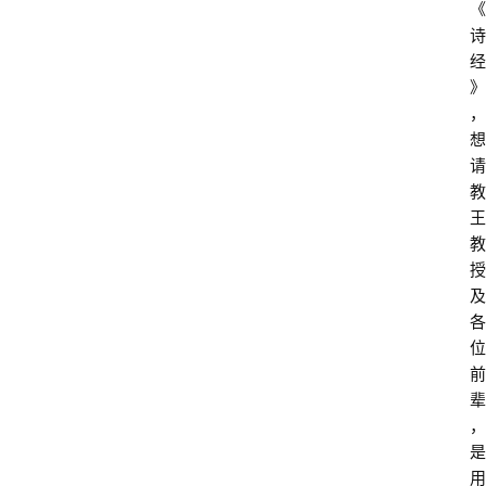
《
诗
经
》
，
想
请
教
王
教
授
及
各
位
前
辈
，
是
用