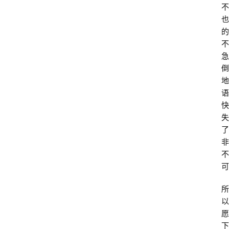
不
也
的
不
急
倒
地
语
快
失
了
非
不
可
所
以
愿
下