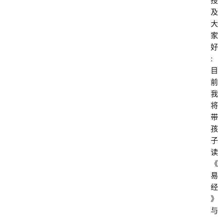
授
及
大
家
好
: 
目
前
我
将
带
孩
子
读
《
易
经
》
与