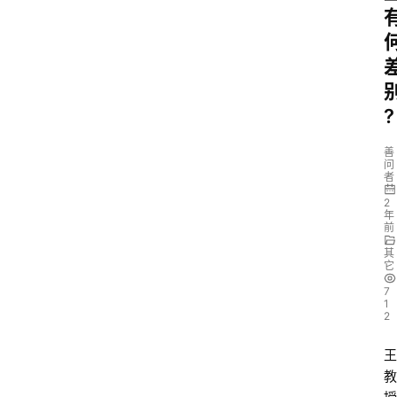
?
善
问
者
2
年
前
其
它
7
1
2
王
教