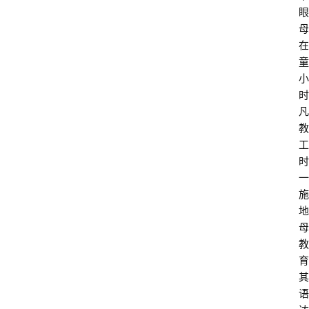
眼
母
在
童
小
时
凡
教
工
时
一
施
地
母
教
育
其
语