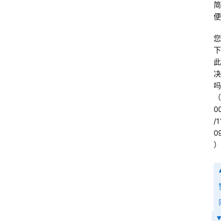
简
便
您
下
此
决
吗
（
0
/1
0
）