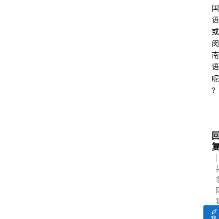
国
语
或
闵
南
语
呢
?
我