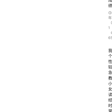
育
年
乐
习
1
书
6
院
儒
学
自
习
急
室