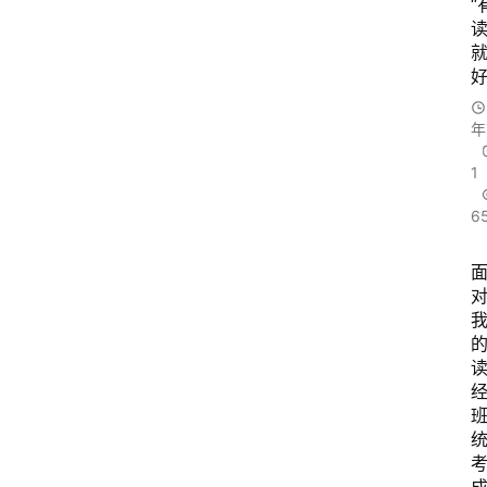
“
答
社
好
区
年
读
经
1
教
育
6
胎
早
教
文
登录
注册
化
与
教