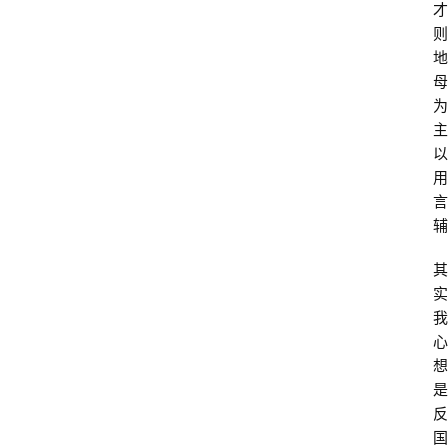
才
则
地
母
为
主
以
用
言
辅
其
实
我
心
想
是
反
国