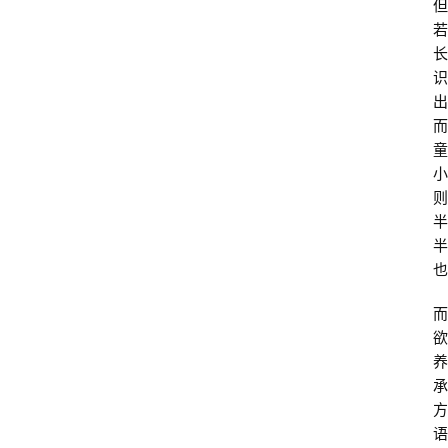
但
若
长
识
出
而
童
小
则
半
半
也
而
欲
养
承
方
语