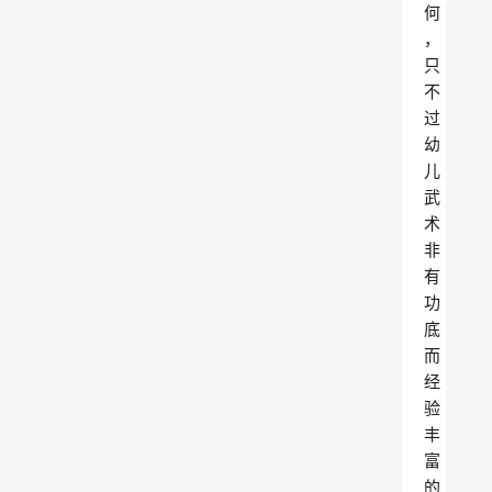
何
，
只
不
过
幼
儿
武
术
非
有
功
底
而
经
验
丰
富
的