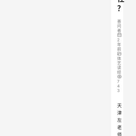
？
善
问
者
2
年
前
体
艺
读
经
7
4
3
天
津
左
老
师