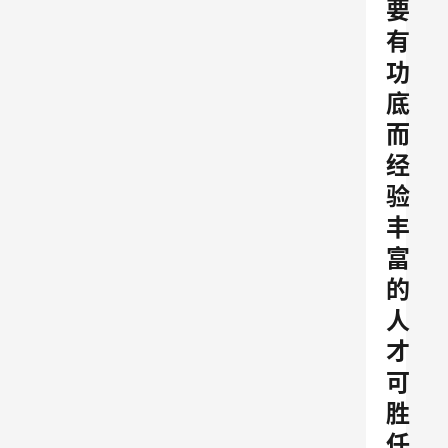
要
有
功
底
而
经
验
丰
富
的
人
才
可
胜
任