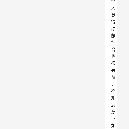
个
人
觉
得
动
静
结
合
也
很
有
益
，
不
知
您
意
下
如