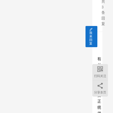
共
3
条
回
复
我
来
回
王财贵
复
王财贵
有
关
体
扫码关注
育
，
只
分享本页
要
正
统