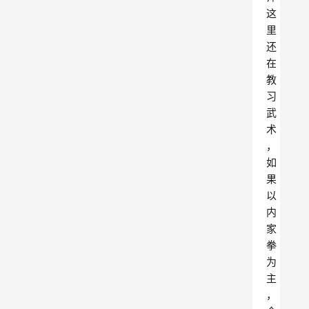
这
里
还
在
教
习
武
术
，
如
果
以
内
家
拳
为
主
，