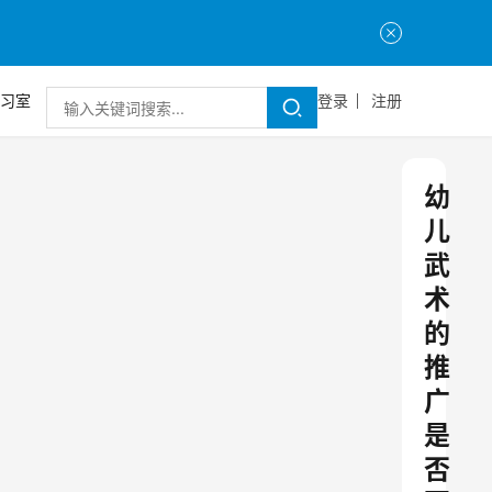
习室
登录
注册
幼
儿
武
术
的
推
广
是
否