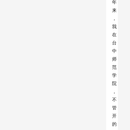
年
来
，
我
在
台
中
师
范
学
院
，
不
管
开
的