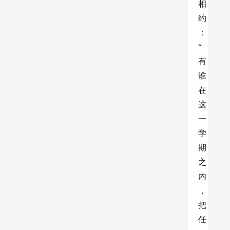
相
约
：
“
有
谁
在
这
一
学
期
之
内
，
把
任