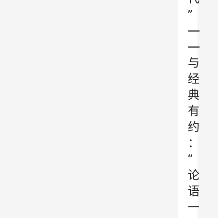
”
—
—
与
经
典
有
约
：
“
论
语
一