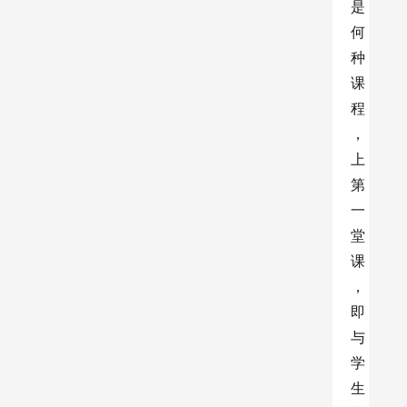
是
何
种
课
程
，
上
第
一
堂
课
，
即
与
学
生