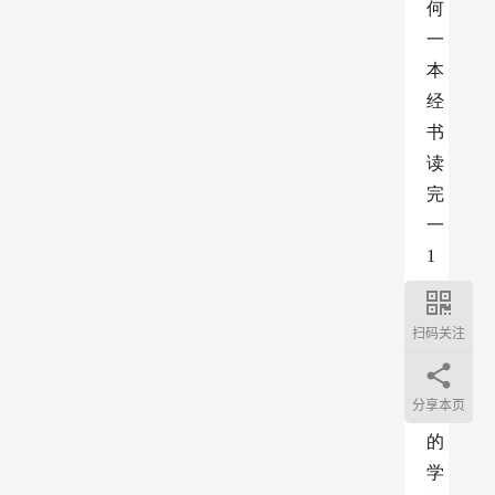
何
一
本
经
书
读
完
一
1
0
0
扫码关注
遍
，
分享本页
他
的
学