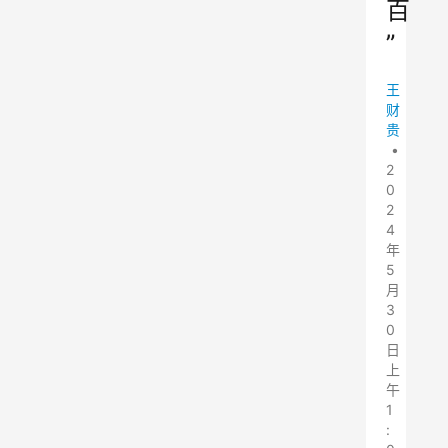
百
”
王
财
贵
•
2
0
2
4
年
5
月
3
0
日
上
午
1
: