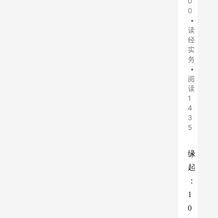
0
0
•
读
经
实
务
•
阅
读
1
4
3
5
缘
起
：
1
0