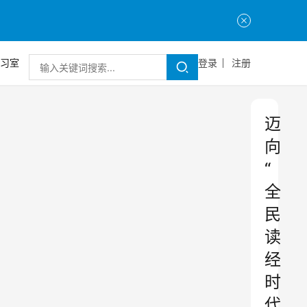
习室
登录
注册
迈
向
“
全
民
读
经
时
代