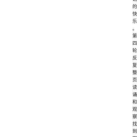
的
快
乐
。
第
四
轮
反
复
整
页
读
诵
和
观
察
找
到