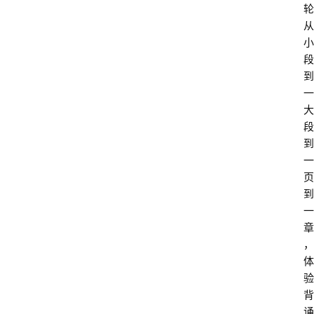
轮
从
小
段
到
一
大
段
到
一
页
到
一
章
，
体
验
背
诵