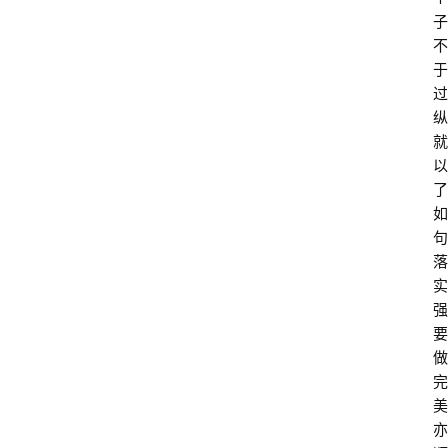
子
不
于
过
纵
就
以
了
如
句
落
实
强
要
做
完
美
亦