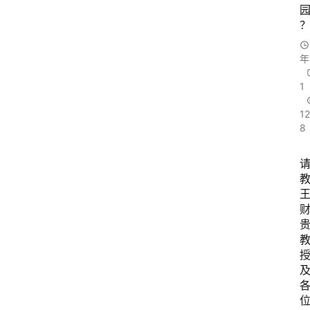
园
年
1
1
8