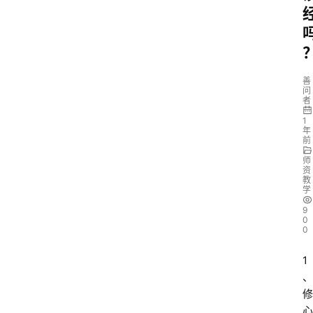
善
问
者
1
年
前
师
资
教
学
9
0
0
1
、
修
心