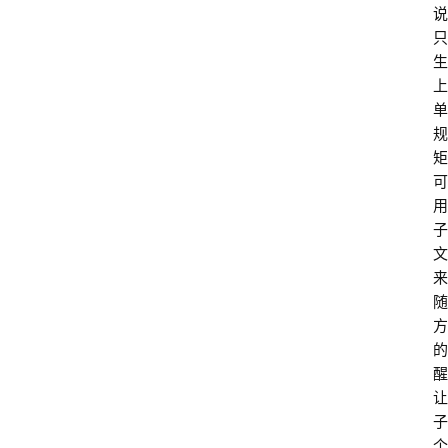
乐
说
习
只
书
生
院
上
单
儒
规
学
矩
自
可
习
用
室
子
文
来
随
方
的
醒
让
子
个