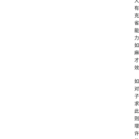
大
有
克
省
能
力
如
麻
才
效
如
对
子
求
此
则
增
许