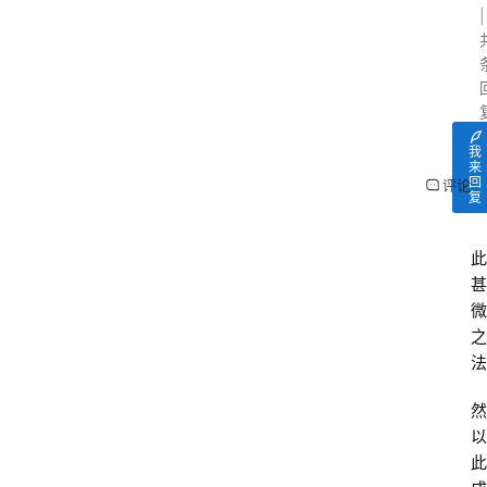
我
来
回
评论
复
此
甚
微
之
法
然
以
此