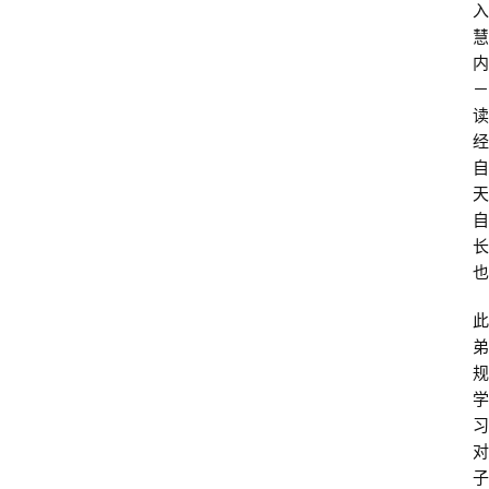
入
慧
读
内
经
－
教
读
育
经
自
胎
天
早
自
教
长
也
文
登录
注册
此
化
弟
与
规
教
学
育
习
对
子