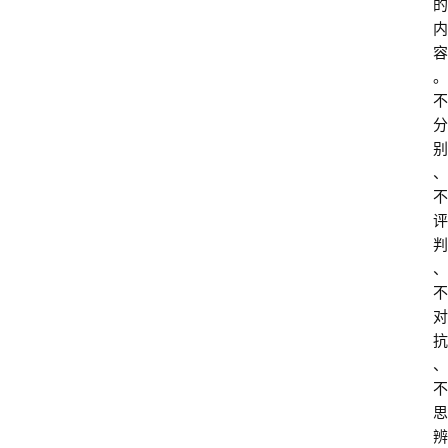
的
内
容
。
不
分
别
、
不
评
判
、
不
对
抗
、
不
思
辨