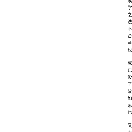
成
学
之
法
不
合
童
也
成
已
没
了
故
如
麻
也
又