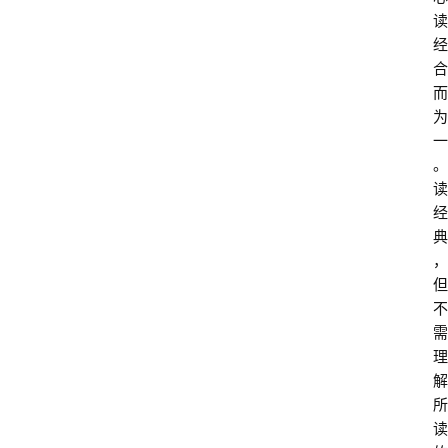
读
经
合
而
为
一
。
读
经
典
，
但
不
需
理
解
所
读