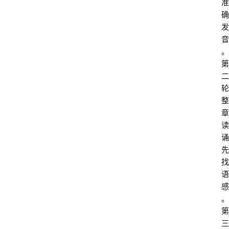
准
确
发
音
。
第
二
轮
整
章
读
诵
先
找
语
感
。
第
三