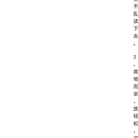
不
乱
读
下
去
。
2
、
席
地
而
坐
，
放
轻
松
，