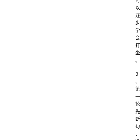
可
以
逐
步
学
会
打
坐
。
3
、
第
一
轮
先
断
句
、