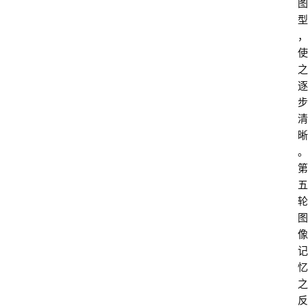
图
型
，
使
之
逐
步
清
晰
。
第
五
轮
图
像
记
忆
之
反