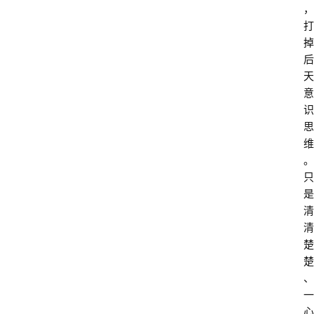
，
打
掉
后
天
意
识
思
维
。
只
是
清
清
楚
楚
、
一
心