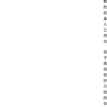
教
的
扰
盖
人
之
然
也
孩
子
简
首
自
页
就
好
只
问
给
答
的
社
命
区