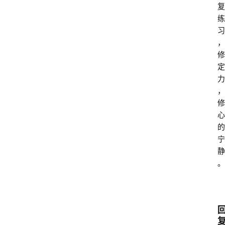
复
练
习
，
修
定
力
，
修
心
的
宁
静
。