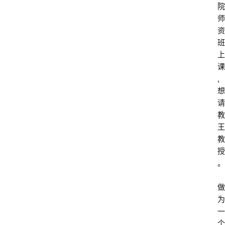
院
师
资
班
上
课
, 
想
请
教
王
教
授
。
做
为
一
个