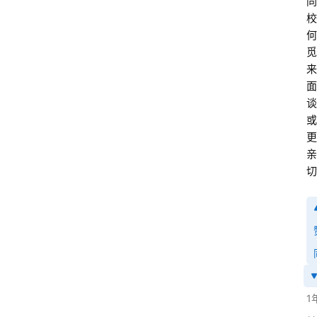
同
校
何
觅
来
面
谈
或
更
亲
切
1
首