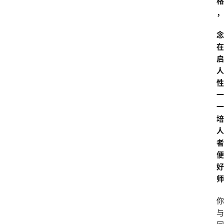
格
，
念
在
启
人
性
一
一
培
人
者
便
好
师
你
与