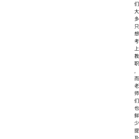
们
大
多
只
想
考
上
教
职
,
而
老
师
们
也
鲜
少
提
及