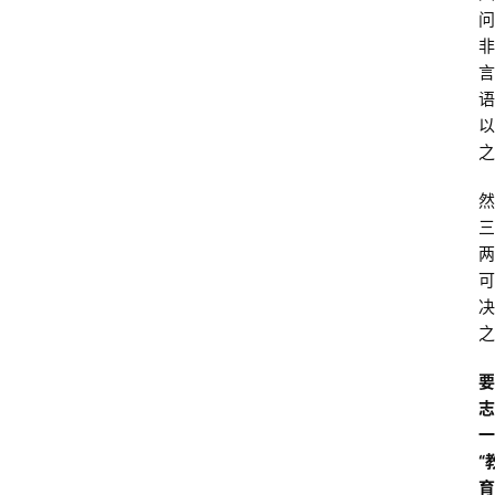
问
非
言
语
以
之
然
三
两
可
决
之
要
志
一
“
育