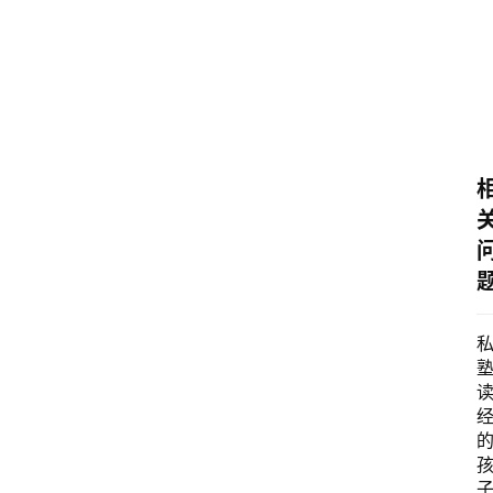
化
与
教
育
乐
习
书
院
儒
学
自
习
室