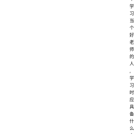
学
习
当
个
好
老
师
的
人
, 
学
习
时
应
具
备
什
么