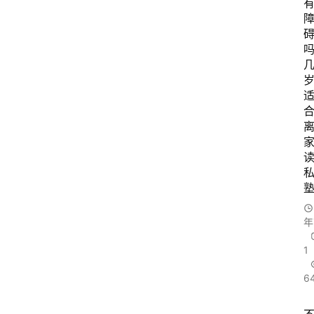
吗
塾
年
1
6