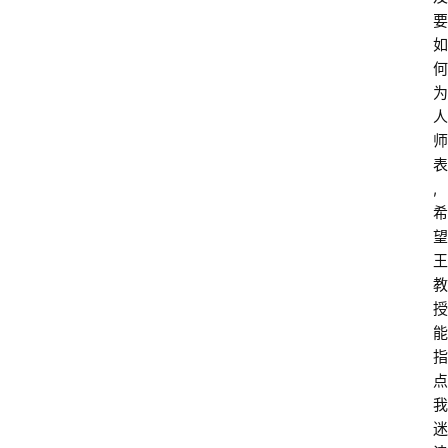
要
如
何
为
人
师
表
, 
希
望
王
教
授
能
指
点
我
迷