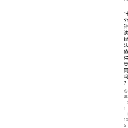
“
法
年
1
1
5