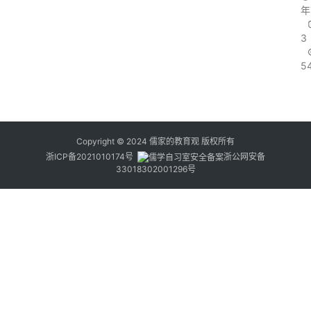
年
3
5
Copyright © 2024
儒家的教育观
版权所有
浙ICP备2021010174号
浙公网安备
33018302001296号