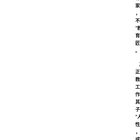
家
，
不
“
育
匠
。
  
正
教
工
作
其
子
“
性
，
成