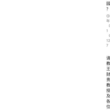
园
年
1
1
7