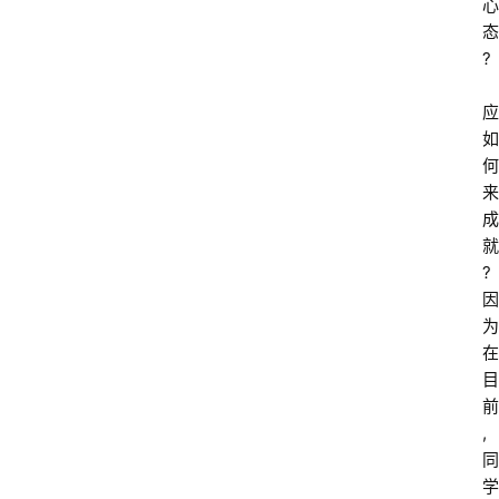
心
态
? 
应
如
何
来
成
就
?
因
为
在
目
前
, 
同
学