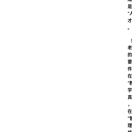
是
“
才
。
  
老
的
要
件
在
“
学
真
，
在
“
理