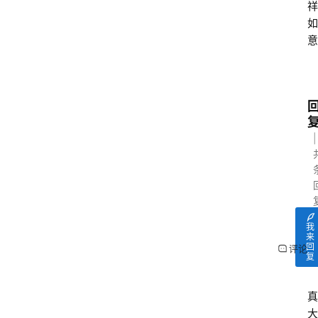
祥
如
意
我
来
回
评论
复
真
大