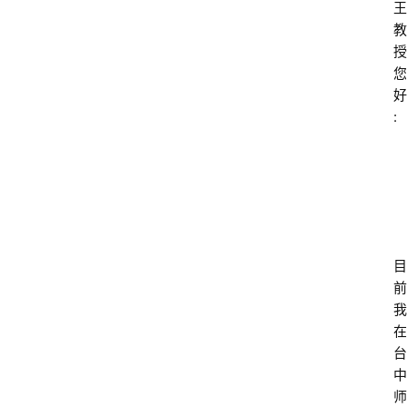
王
教
授
您
好
:
目
前
我
在
台
中
师