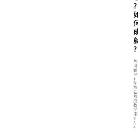
善
问
者
1
年
前
师
资
教
学
6
8
4